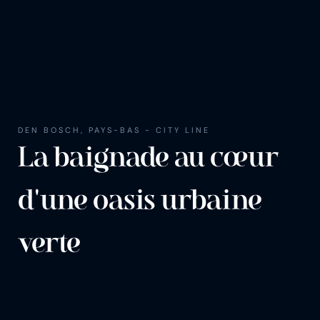
DEN BOSCH, PAYS-BAS - CITY LINE
La bai­gnade au cœur
d'une oa­sis ur­baine
verte