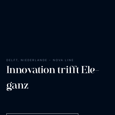
DELFT, NIEDERLANDE - NOVA LINE
In­no­va­ti­on trifft Ele­
ganz