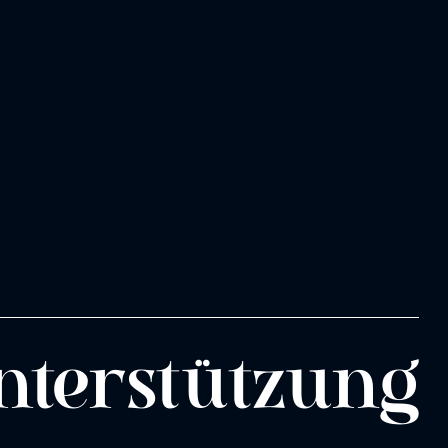
­ter­stüt­zung